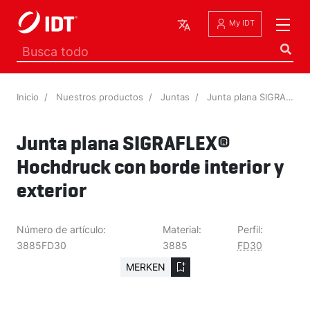
Español
My IDT
Inicio
Nuestros productos
Juntas
Junta plana SIGRAFLEX® Hochdruck con borde interior y exterior
Junta plana SIGRAFLEX®
Hochdruck con borde interior y
exterior
Número de artículo:
Material:
Perfil:
3885FD30
3885
FD30
MERKEN