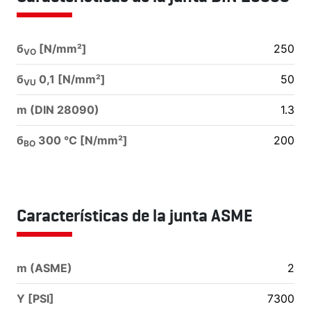
б
[N/mm²]
250
VO
б
0,1 [N/mm²]
50
VU
m (DIN 28090)
1.3
б
300 °C [N/mm²]
200
BO
Características de la junta ASME
m (ASME)
2
Y [PSI]
7300