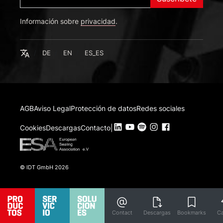
Información sobre
Deutsch
privacidad
.
English
Español
Español
DE
EN
ES_ES
AGB
Aviso Legal
Protección de datos
Redes sociales
Cookies
Descargas
Contacto
|
© IDT GmbH 2026
Contact
Descargas
Bookmarks
Ca