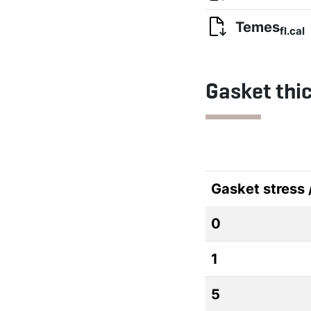
Temes
fl.cal
Gasket thi
Gasket stress
0
1
5