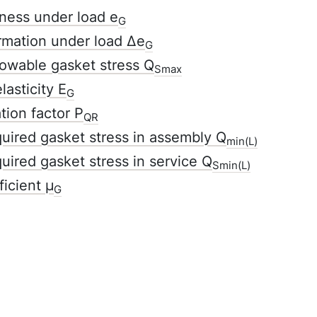
ness under load e
G
rmation under load Δe
G
owable gasket stress Q
Smax
lasticity E
G
tion factor P
QR
ired gasket stress in assembly Q
min(L)
ired gasket stress in service Q
Smin(L)
ficient µ
G