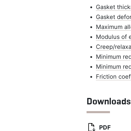
Gasket thick
Gasket defo
Maximum all
Modulus of e
Creep/relaxa
Minimum requ
Minimum requ
Friction coef
Downloads
PDF