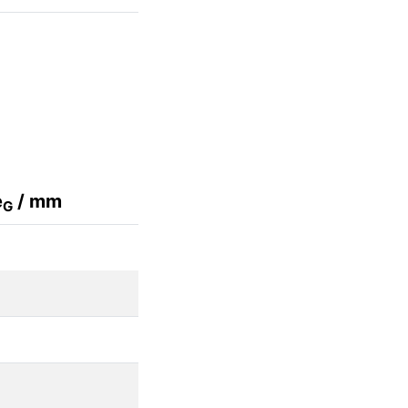
e
/ mm
G