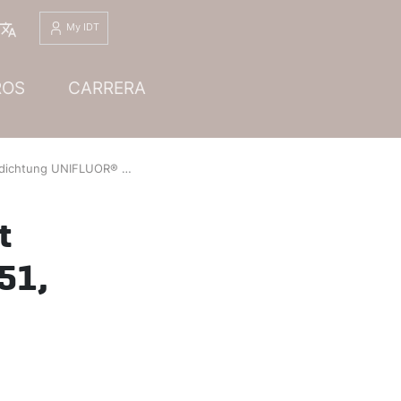
Español
My IDT
ROS
CARRERA
OR® PTFE mit Füllstoff Quarz, Profil FD01, WS 7551, Dichtungsdicke 2 mm, Rev. 03
t
551,