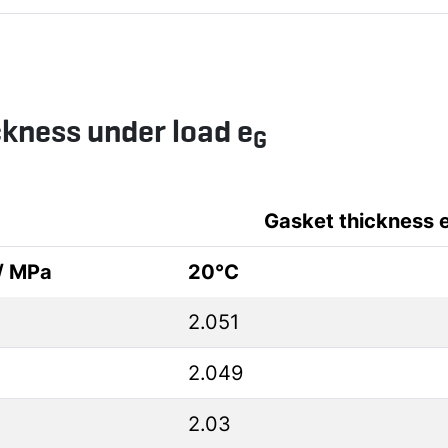
ckness under load e
G
Gasket thickness 
 / MPa
20°C
2.051
2.049
2.03