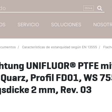
OS
SERVICIO
SOLUCIONES
NOSOT
ocumentos
Características de estanquidad según EN 13555
Flachdichtung UNIFLU
chtung UNIFLUOR® PTFE mi
f Quarz, Profil FD01, WS 7
sdicke 2 mm, Rev. 03