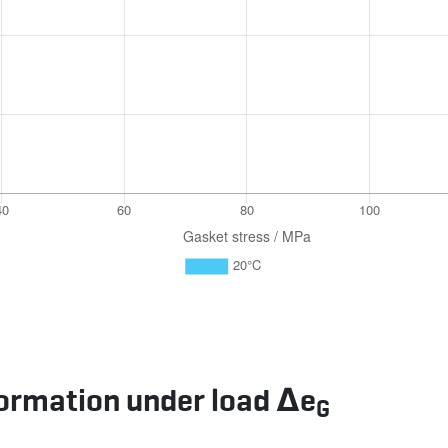
ormation under load Δe
G