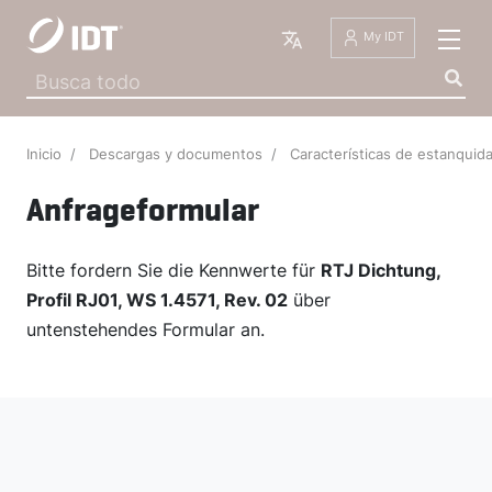
Español
My IDT
Inicio
Descargas y documentos
Características de estanqui
Anfrageformular
Bitte fordern Sie die Kennwerte für
RTJ Dichtung,
Profil RJ01, WS 1.4571, Rev. 02
über
untenstehendes Formular an.
Formulario