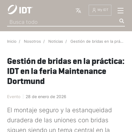
Español
My IDT
Inicio
Nosotros
Noticias
Gestión de bridas en la práctica: IDT en la feria Maintenance Dortmund
Gestión de bridas en la práctica:
IDT en la feria Maintenance
Dortmund
IDT The Se
·
28 de enero de 2026
·
Evento
28 de enero de 2026
El montaje seguro y la estanqueidad
duradera de las uniones con bridas
siguen siendo un tema central en la