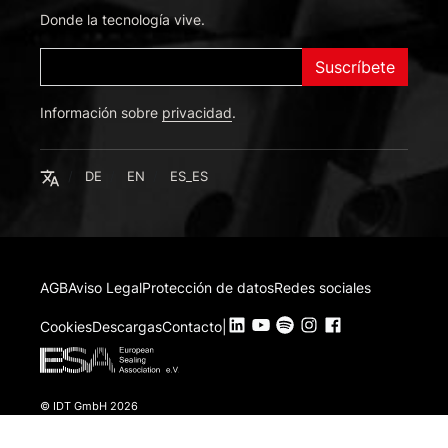
Donde la tecnología vive.
Suscríbete
Información sobre
Deutsch
privacidad
.
English
Español
Español
DE
EN
ES_ES
AGB
Aviso Legal
Protección de datos
Redes sociales
Cookies
Descargas
Contacto
|
© IDT GmbH 2026