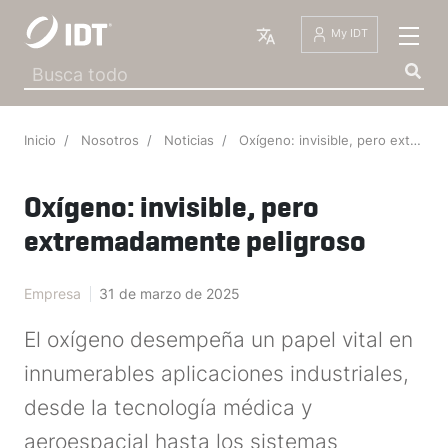
Español
My IDT
Inicio
Nosotros
Noticias
Oxígeno: invisible, pero extremadamente peligroso
Oxígeno: invisible, pero
extremadamente peligroso
IDT The 
·
5 de febrero de 2026
·
Empresa
31 de marzo de 2025
El oxígeno desempeña un papel vital en
innumerables aplicaciones industriales,
desde la tecnología médica y
aeroespacial hasta los sistemas