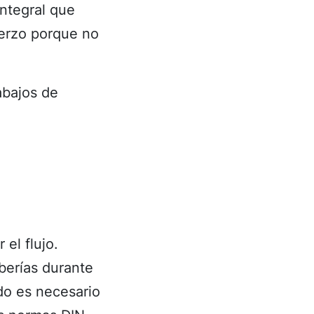
integral que
erzo porque no
abajos de
el flujo.
berías durante
do es necesario