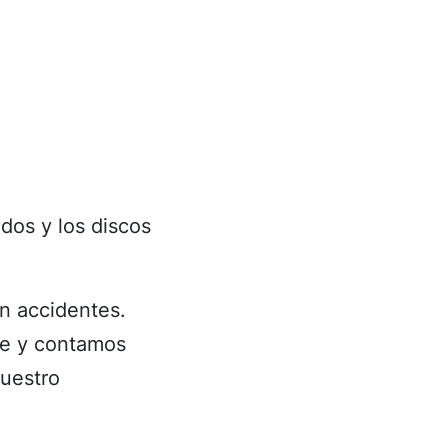
Disco ciego en 
dos y los discos
in accidentes.
je y contamos
nuestro