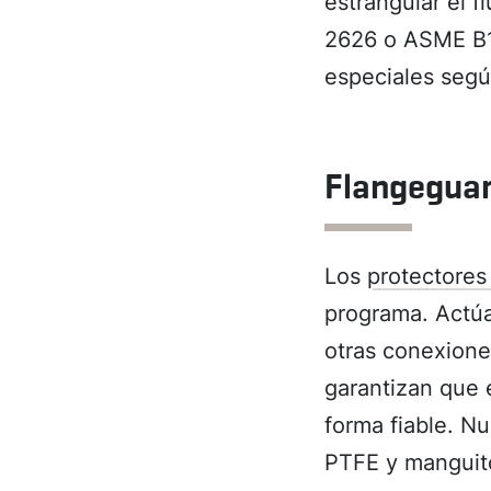
estrangular el 
2626 o ASME B16
especiales según
Flangegua
Los
protectores
programa. Actúa
otras conexiones
garantizan que e
forma fiable. N
PTFE y manguito