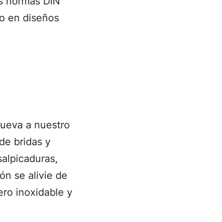
as normas DIN
mo en diseños
nueva a nuestro
de bridas y
salpicaduras,
ón se alivie de
ero inoxidable y