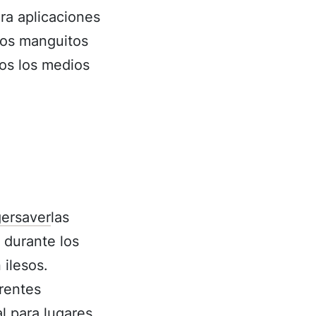
ra aplicaciones
 los manguitos
dos los medios
gersaver
las
 durante los
ilesos.
erentes
l para lugares