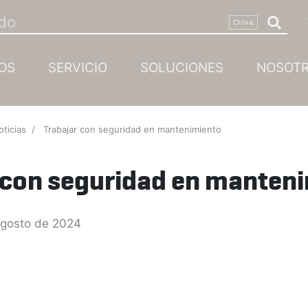
OS
SERVICIO
SOLUCIONES
NOSOT
oticias
Trabajar con seguridad en mantenimiento
 con seguridad en manten
IDT The Sealing T
·
7 de agosto de 2024
·
agosto de 2024