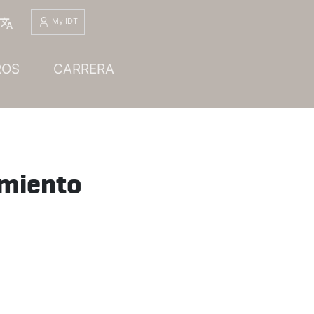
Español
My IDT
ROS
CARRERA
imiento
echnology Specialist, S.L.