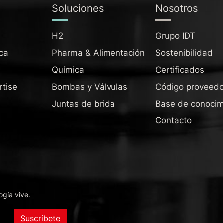
Soluciones
Nosotros
H2
Grupo IDT
ca
Pharma & Alimentación
Sostenibilidad
Química
Certificados
rtise
Bombas y Válvulas
Código proveedo
Juntas de brida
Base de conocim
Contacto
ogía vive.
Suscríbete