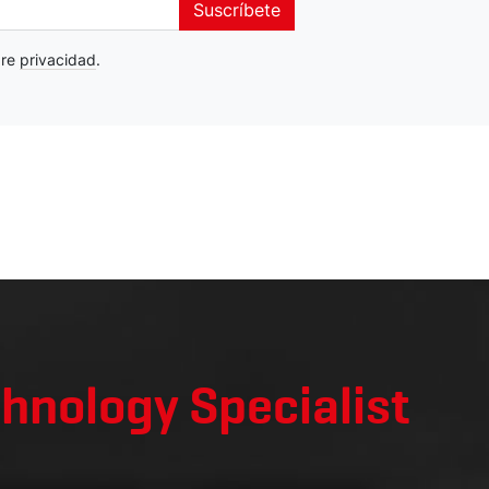
Suscríbete
bre
privacidad
.
h
chnology Specialist