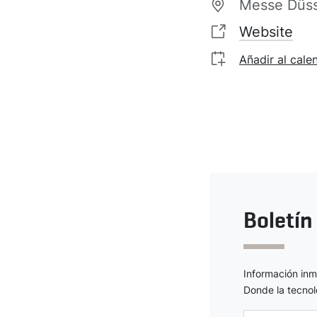
Messe Düss
Website
Añadir al cale
Boletín
Información inme
Donde la tecnol