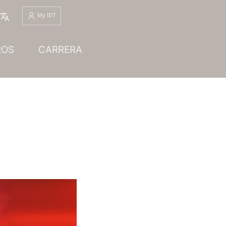
Español
My IDT
ROS
CARRERA
S.L.