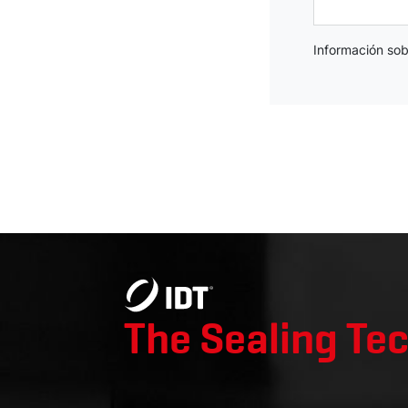
Información so
Deutsc
English
Español
The Sealing Te