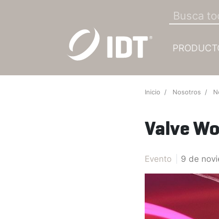
PRODUCT
Inicio
Nosotros
N
Valve Wo
Evento
9 de nov