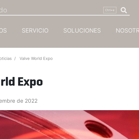
OS
SERVICIO
SOLUCIONES
NOSOT
oticias
Valve World Expo
rld Expo
IDT The Sealing Technology Specialist, 
· ·
iembre de 2022