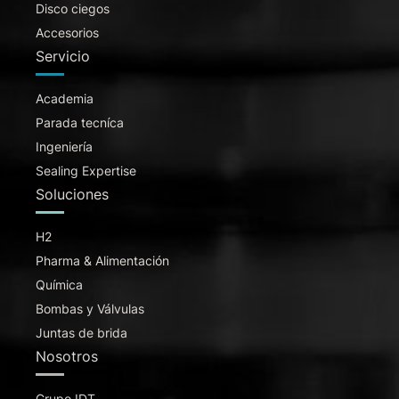
Disco ciegos
Accesorios
Servicio
Academia
Parada tecníca
Ingeniería
Sealing Expertise
Soluciones
H2
Pharma & Alimentación
Química
Bombas y Válvulas
Juntas de brida
Nosotros
Grupo IDT