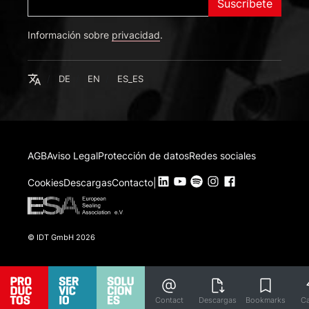
Suscríbete
Información sobre
Deutsch
privacidad
.
English
Español
Español
DE
EN
ES_ES
AGB
Aviso Legal
Protección de datos
Redes sociales
Cookies
Descargas
Contacto
|
© IDT GmbH 2026
Contact
Descargas
Bookmarks
Ca