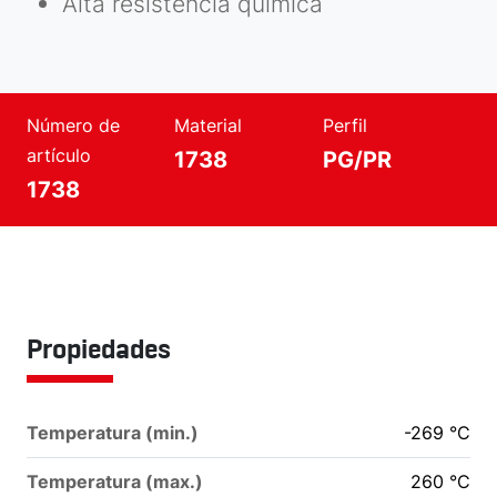
Alta resistencia química
Número de
Material
Perfil
artículo
1738
PG/PR
1738
Propiedades
Temperatura (min.)
-269
°C
Temperatura (max.)
260
°C