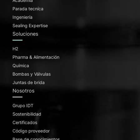
Academia
Parada tecníca
Ingeniería
Sealing Expertise
Soluciones
H2
Pharma & Alimentación
Química
Bombas y Válvulas
Juntas de brida
Nosotros
Grupo IDT
Sostenibilidad
Certificados
Código proveedor
Base de conocimientos