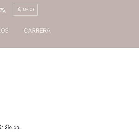
Español
My IDT
ROS
CARRERA
r Sie da.