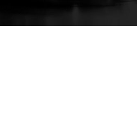
ogía vive.
Suscríbete
bre
privacidad
.
h