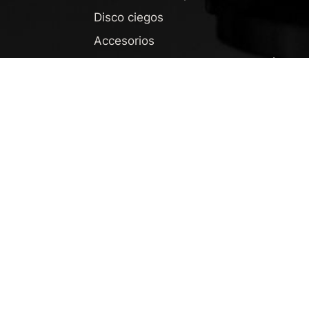
Disco ciegos
Accesorios
Conocimiento
Boletín
Donde la tecnol
Newsroom
Noticias
Boletín
Información so
Deutsc
Podcast
English
Base de conocimientos
Español
Descargas
Español
DEUTSCH
ENGLISH
ESPAÑOL