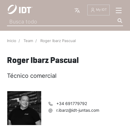
Español
My IDT
Inicio
Team
Roger Ibarz Pascual
Roger Ibarz Pascual
Técnico comercial
+34 691779792
r.ibarz@idt-juntas.com