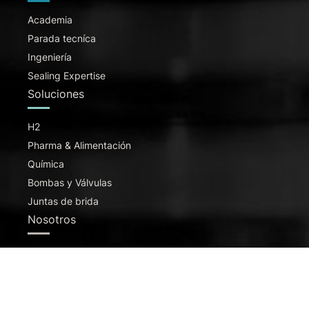
Academia
Parada tecníca
Ingeniería
Sealing Expertise
Soluciones
H2
Pharma & Alimentación
Química
Bombas y Válvulas
Juntas de brida
Nosotros
Grupo IDT
Sostenibilidad
Certificados
Código proveedor