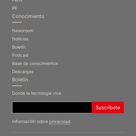
PF
Conocimiento
Newsroom
Noticias
Boletín
Podcast
Base de conocimientos
Descargas
Boletín
Donde la tecnología vive.
Suscríbete
Información sobre
Deutsch
privacidad
.
English