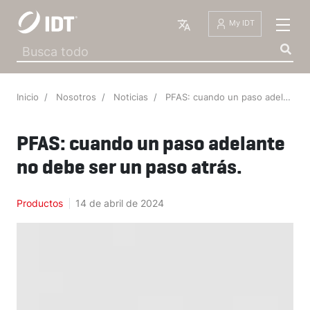
Español
My IDT
Inicio
Nosotros
Noticias
PFAS: cuando un paso adelante no debe ser un paso atrás.
PFAS: cuando un paso adelante
no debe ser un paso atrás.
IDT The
·
11 de febrero de 2026
·
Productos
14 de abril de 2024